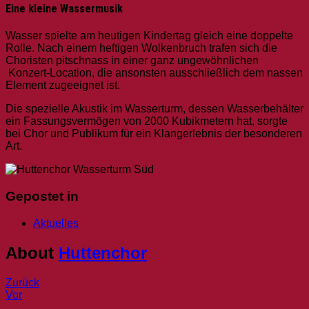
Eine kleine Wassermusik
Wasser spielte am heutigen Kindertag gleich eine doppelte
Rolle. Nach einem heftigen Wolkenbruch trafen sich die
Choristen pitschnass in einer ganz ungewöhnlichen
Konzert-Location, die ansonsten ausschließlich dem nassen
Element zugeeignet ist.
Die spezielle Akustik im Wasserturm, dessen Wasserbehälter
ein Fassungsvermögen von 2000 Kubikmetern hat, sorgte
bei Chor und Publikum für ein Klangerlebnis der besonderen
Art.
Gepostet in
Aktuelles
About
Huttenchor
Beitragsnavigation
Post:
Zurück
Post:
„As
Vor
Konzert
long