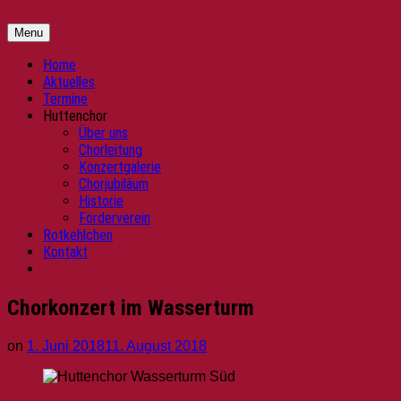
Skip
Huttenchor
Kinder-
to
und
Menu
content
Jugendchor
"Ulrich
Home
von
Aktuelles
Hutten"
Termine
Huttenchor
Über uns
Chorleitung
Konzertgalerie
Chorjubiläum
Historie
Förderverein
Rotkehlchen
Kontakt
Chorkonzert im Wasserturm
on
1. Juni 2018
11. August 2018