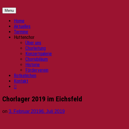
Skip
Huttenchor
Kinder-
to
und
Menu
content
Jugendchor
"Ulrich
Home
von
Aktuelles
Hutten"
Termine
Huttenchor
Über uns
Chorleitung
Konzertgalerie
Chorjubiläum
Historie
Förderverein
Rotkehlchen
Kontakt
Chorlager 2019 im Eichsfeld
on
3. Februar 2019
6. Juli 2019