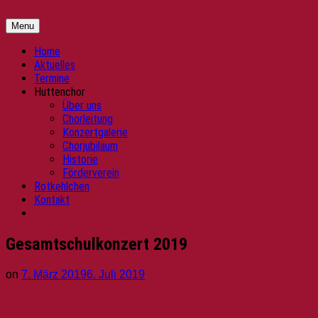
Skip
Huttenchor
Kinder-
to
und
Menu
content
Jugendchor
"Ulrich
Home
von
Aktuelles
Hutten"
Termine
Huttenchor
Über uns
Chorleitung
Konzertgalerie
Chorjubiläum
Historie
Förderverein
Rotkehlchen
Kontakt
Gesamtschulkonzert 2019
on
7. März 2019
6. Juli 2019