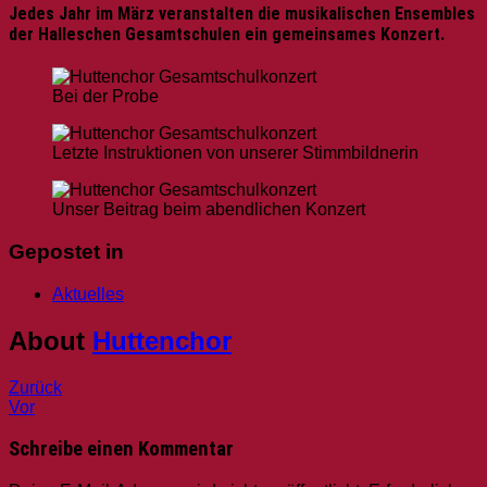
Jedes Jahr im März veranstalten die musikalischen Ensembles
der Halleschen Gesamtschulen ein gemeinsames Konzert.
Bei der Probe
Letzte Instruktionen von unserer Stimmbildnerin
Unser Beitrag beim abendlichen Konzert
Gepostet in
Aktuelles
About
Huttenchor
Beitragsnavigation
Post:
Zurück
Post:
Chorlager
Vor
Abschlusskonzert
2019
des
im
Schreibe einen Kommentar
Juniorchorfestes
Eichsfeld